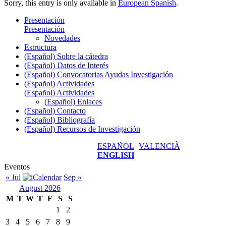
Sorry, this entry is only available in
European Spanish
.
Presentación
Presentación
Novedades
Estructura
(Español) Sobre la cátedra
(Español) Datos de Interés
(Español) Convocatorias Ayudas Investigación
(Español) Actividades
(Español) Actividades
(Español) Enlaces
(Español) Contacto
(Español) Bibliografía
(Español) Recursos de Investigación
ESPAÑOL
VALENCIÀ
ENGLISH
Eventos
« Jul
Sep »
August 2026
M
T
W
T
F
S
S
1
2
3
4
5
6
7
8
9